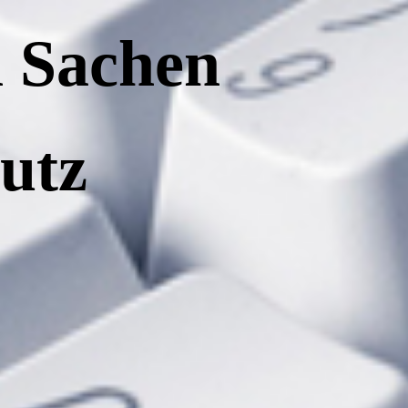
n Sache
n
utz